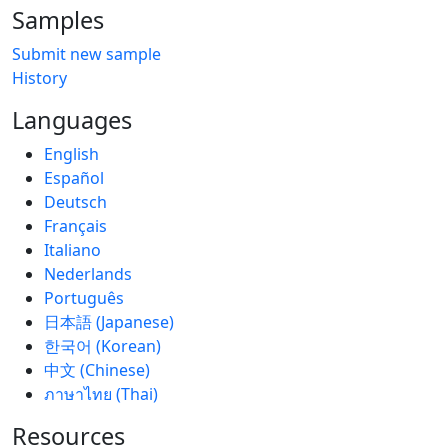
Samples
Submit new sample
History
Languages
English
Español
Deutsch
Français
Italiano
Nederlands
Português
日本語 (Japanese)
한국어 (Korean)
中文 (Chinese)
ภาษาไทย (Thai)
Resources