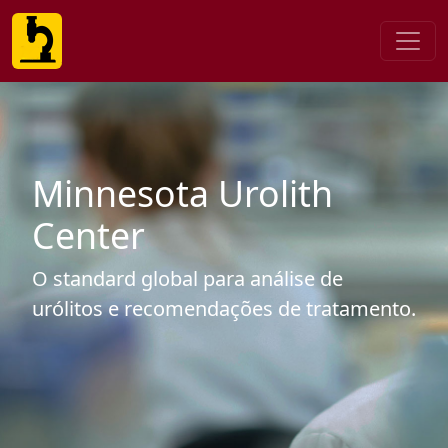
Minnesota Urolith
Center
O standard global para análise de
urólitos e recomendações de tratamento.