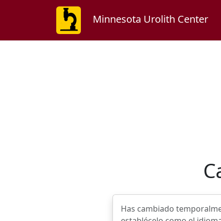
Minnesota Urolith Center
C
Has cambiado temporalmente
establécelo como el idioma 