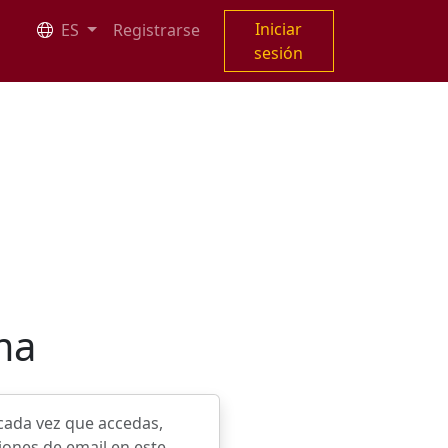
Iniciar
ES
Registrarse
sesión
ma
 cada vez que accedas,
ciones de email en este